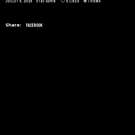
0
likes
1 views
juillet 6, 2026
stac-admin
Facebook